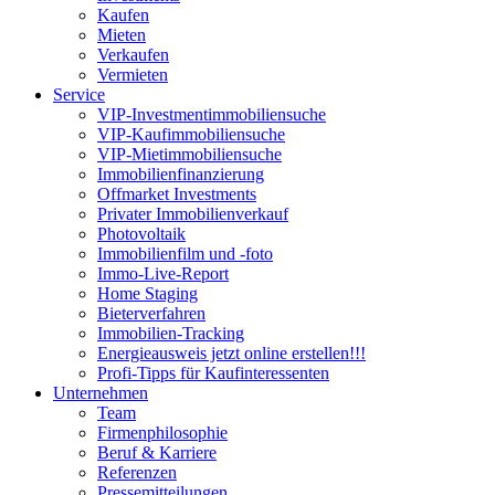
Kaufen
Mieten
Verkaufen
Vermieten
Service
VIP-Investmentimmobiliensuche
VIP-Kaufimmobiliensuche
VIP-Mietimmobiliensuche
Immobilienfinanzierung
Offmarket Investments
Privater Immobilienverkauf
Photovoltaik
Immobilienfilm und -foto
Immo-Live-Report
Home Staging
Bieterverfahren
Immobilien-Tracking
Energieausweis jetzt online erstellen!!!
Profi-Tipps für Kaufinteressenten
Unternehmen
Team
Firmenphilosophie
Beruf & Karriere
Referenzen
Pressemitteilungen